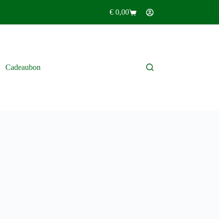
€
0,00
Winkelwagen
Cadeaubon