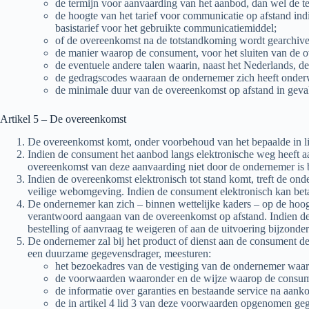
de termijn voor aanvaarding van het aanbod, dan wel de t
de hoogte van het tarief voor communicatie op afstand in
basistarief voor het gebruikte communicatiemiddel;
of de overeenkomst na de totstandkoming wordt gearchivee
de manier waarop de consument, voor het sluiten van de o
de eventuele andere talen waarin, naast het Nederlands, 
de gedragscodes waaraan de ondernemer zich heeft onder
de minimale duur van de overeenkomst op afstand in geval
Artikel 5 – De overeenkomst
De overeenkomst komt, onder voorbehoud van het bepaalde in li
Indien de consument het aanbod langs elektronische weg heeft a
overeenkomst van deze aanvaarding niet door de ondernemer is 
Indien de overeenkomst elektronisch tot stand komt, treft de ond
veilige webomgeving. Indien de consument elektronisch kan beta
De ondernemer kan zich – binnen wettelijke kaders – op de hoogte
verantwoord aangaan van de overeenkomst op afstand. Indien de
bestelling of aanvraag te weigeren of aan de uitvoering bijzond
De ondernemer zal bij het product of dienst aan de consument d
een duurzame gegevensdrager, meesturen:
het bezoekadres van de vestiging van de ondernemer waar
de voorwaarden waaronder en de wijze waarop de consument
de informatie over garanties en bestaande service na aank
de in artikel 4 lid 3 van deze voorwaarden opgenomen geg