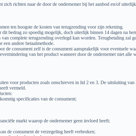
ich richten naar de door de ondernemer bij het aanbod en/of uiterlijk bij
omen ten hoogste de kosten van terugzending voor zijn rekening.
dit bedrag zo spoedig mogelijk, doch uiterlijk binnen 14 dagen na herr
js van complete terugzending overlegd kan worden. Terugbetaling zal g
or een andere betaalmethode.
or de consument zelf is de consument aansprakelijk voor eventuele wa
ermindering van het product wanneer door de ondernemer niet alle wettel
en voor producten zoals omschreven in lid 2 en 3. De uitsluiting van h
heeft vermeld.
ducten:
nkomstig specificaties van de consument;
nanciële markt waarop de ondernemer geen invloed heeft;
an de consument de verzegeling heeft verbroken;