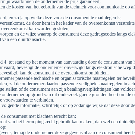
ermijn waarbinnen de ondernemer de prijs garandeert;
dien de kosten van het gebruik van de techniek voor communicatie op a
rd, en zo ja op welke deze voor de consument te raadplegen is;
vereenkomst, de door hem in het kader van de overeenkomst verstrekte 
de overeenkomst kan worden gesloten;
worpen en de wijze waarop de consument deze gedragscodes langs elek
 van een duurtransactie.
d 4, tot stand op het moment van aanvaarding door de consument van h
anvaard, bevestigt de ondernemer onverwijld langs elektronische weg 
bevestigd, kan de consument de overeenkomst ontbinden.
ernemer passende technische en organisatorische maatregelen ter beveili
len, zal de ondernemer daartoe passende veiligheidsmaatregelen in ac
 stellen of de consument aan zijn betalingsverplichtingen kan voldoen, 
 ondernemer op grond van dit onderzoek goede gronden heeft om de ove
ere voorwaarden te verbinden.
e volgende informatie, schriftelijk of op zodanige wijze dat deze door
 de consument met klachten terecht kan;
 van het herroepingsrecht gebruik kan maken, dan wel een duidelijke 
oop;
evens, tenzij de ondernemer deze gegevens al aan de consument heeft v