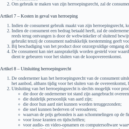
Om gebruik te maken van zijn herroepingsrecht, zal de consument z
Artikel 7 – Kosten in geval van herroeping
Indien de consument gebruik maakt van zijn herroepingsrecht, k
Indien de consument een bedrag betaald heeft, zal de ondernemer 
reeds terug ontvangen is door de webwinkelier of sluitend bewi
gebruikt tenzij de consument nadrukkelijk toestemming geeft vo
Bij beschadiging van het product door onzorgvuldige omgang do
De consument kan niet aansprakelijk worden gesteld voor waardev
dient te gebeuren voor het sluiten van de koopovereenkomst.
Artikel 8 – Uitsluiting herroepingsrecht
De ondernemer kan het herroepingsrecht van de consument uitsluit
het aanbod, althans tijdig voor het sluiten van de overeenkomst, 
Uitsluiting van het herroepingsrecht is slechts mogelijk voor pro
die door de ondernemer tot stand zijn aangebracht overee
die duidelijk persoonlijk van aard zijn;
die door hun aard niet kunnen worden teruggezonden;
die snel kunnen bederven of verouderen;
waarvan de prijs gebonden is aan schommelingen op de fi
voor losse kranten en tijdschriften;
voor audio- en video-opnamen en computersoftware waarv