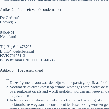
Artikel 2 – Identiteit van de ondernemer
De Gerbera’s
Badweg 5
8465NM
Nederland
T
(+31) 611 476795
E
info@degerberas.nl
KVK
76157113
BTW nummer
NL003051344B35
Artikel 3 – Toepasselijkheid
Deze algemene voorwaarden zijn van toepassing op elk aanbod v
Voordat de overeenkomst op afstand wordt gesloten, wordt de tek
overeenkomst op afstand wordt gesloten, worden aangegeven dat
toegezonden.
Indien de overeenkomst op afstand elektronisch wordt gesloten, 
elektronische weg aan de consument ter beschikking worden ge
Indien dit redelijkerwijs niet mogelijk is, zal voordat de ove