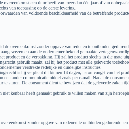
e overeenkomst een duur heeft van meer dan één jaar of van onbepaald
lechts van toepassing op de eerste levering.
orwaarden van voldoende beschikbaarheid van de betreffende product
id de overeenkomst zonder opgave van redenen te ontbinden gedurende
nt aangewezen en aan de ondernemer bekend gemaakte vertegenwoordig
t product en de verpakking. Hij zal het product slechts in die mate u
ingsrecht gebruik maakt, zal hij het product met alle geleverde toebehore
dernemer verstrekte redelijke en duidelijke instructies.
gsrecht is hij verplicht dit binnen 14 dagen, na ontvangst van het pr
an een ander communicatiemiddel zoals per e-mail. Nadat de consument
ur te sturen. De consument dient te bewijzen dat de geleverde zaken tij
en niet kenbaar heeft gemaakt gebruik te willen maken van zijn herroepi
de overeenkomst zonder opgave van redenen te ontbinden gedurende ten