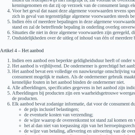
kennisgenomen en dat zij op verzoek van de consument langs el
Voor het geval dat naast deze algemene voorwaarden tevens spec
zich in geval van tegenstrijdige algemene voorwaarden steeds be
Indien één of meerdere bepalingen in deze algemene voorwaarden 
stand en zal de betreffende bepaling in onderling overleg onver
Situaties die niet in deze algemene voorwaarden zijn geregeld,
Onduidelijkheden over de uitleg of inhoud van één of meerdere
Artikel 4 – Het aanbod
Indien een aanbod een beperkte geldigheidsduur heeft of onder 
Het aanbod is vrijblijvend. De ondernemer is gerechtigd het aanb
Het aanbod bevat een volledige en nauwkeurige omschrijving va
consument mogelijk te maken. Als de ondernemer gebruik maakt 
kennelijke fouten in het aanbod binden de ondernemer niet.
Alle afbeeldingen, specificaties gegevens in het aanbod zijn in
Afbeeldingen bij producten zijn een waarheidsgetrouwe weerga
de producten.
Elk aanbod bevat zodanige informatie, dat voor de consument duid
de prijs inclusief belastingen;
de eventuele kosten van verzending;
de wijze waarop de overeenkomst tot stand zal komen en 
het al dan niet van toepassing zijn van het herroepingsrech
de wijze van betaling, aflevering en uitvoering van de ov