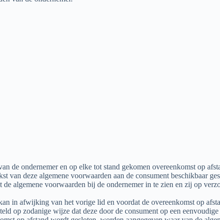
an de ondernemer en op elke tot stand gekomen overeenkomst op afsta
st van deze algemene voorwaarden aan de consument beschikbaar gesteld.
 de algemene voorwaarden bij de ondernemer in te zien en zij op ver
kan in afwijking van het vorige lid en voordat de overeenkomst op afs
steld op zodanige wijze dat deze door de consument op een eenvoudig
reenkomst op afstand wordt gesloten, worden aangegeven waar van de a