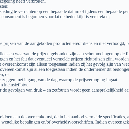
egeling heeft verbroken.
sten:
besteding te verrichten op een bepaalde datum of tijdens een bepaalde per
 consument is begonnen voordat de bedenktijd is verstreken;
 prijzen van de aangeboden producten en/of diensten niet verhoogd, b
 diensten waarvan de prijzen gebonden zijn aan schommelingen op de f
n en het feit dat eventueel vermelde prijzen richtprijzen zijn, worden
vereenkomst zijn alleen toegestaan indien zij het gevolg zijn van wett
vereenkomst zijn alleen toegestaan indien de ondernemer dit bedongen
n; of
 zeggen met ingang van de dag waarop de prijsverhoging ingaat.
n inclusief btw.
r de gevolgen van druk – en zetfouten wordt geen aansprakelijkheid aanv
oldoen aan de overeenkomst, de in het aanbod vermelde specificaties, a
ettelijke bepalingen en/of overheidsvoorschriften. Indien overeengeko