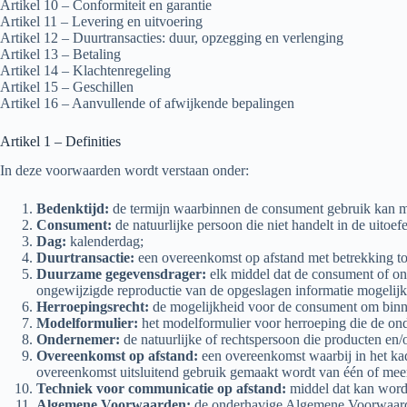
Artikel 10 – Conformiteit en garantie
Artikel 11 – Levering en uitvoering
Artikel 12 – Duurtransacties: duur, opzegging en verlenging
Artikel 13 – Betaling
Artikel 14 – Klachtenregeling
Artikel 15 – Geschillen
Artikel 16 – Aanvullende of afwijkende bepalingen
Artikel 1 – Definities
In deze voorwaarden wordt verstaan onder:
Bedenktijd:
de termijn waarbinnen de consument gebruik kan m
Consument:
de natuurlijke persoon die niet handelt in de uito
Dag:
kalenderdag;
Duurtransactie:
een overeenkomst op afstand met betrekking tot 
Duurzame gegevensdrager:
elk middel dat de consument of ond
ongewijzigde reproductie van de opgeslagen informatie mogelijk
Herroepingsrecht
:
de mogelijkheid voor de consument om binne
Modelformulier:
het modelformulier voor herroeping die de ond
Ondernemer:
de natuurlijke of rechtspersoon die producten en/
Overeenkomst op afstand:
een overeenkomst waarbij in het kad
overeenkomst uitsluitend gebruik gemaakt wordt van één of mee
Techniek voor communicatie op afstand:
middel dat kan worde
Algemene Voorwaarden:
de onderhavige Algemene Voorwaard