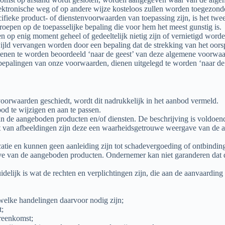
ektronische weg of op andere wijze kosteloos zullen worden toegezond
ifieke product- of dienstenvoorwaarden van toepassing zijn, is het tw
roepen op de toepasselijke bepaling die voor hem het meest gunstig is.
op enig moment geheel of gedeeltelijk nietig zijn of vernietigd worde
wijld vervangen worden door een bepaling dat de strekking van het oors
 dienen te worden beoordeeld ‘naar de geest’ van deze algemene voorwa
 bepalingen van onze voorwaarden, dienen uitgelegd te worden ‘naar d
voorwaarden geschiedt, wordt dit nadrukkelijk in het aanbod vermeld.
od te wijzigen en aan te passen.
n de aangeboden producten en/of diensten. De beschrijving is voldoen
van afbeeldingen zijn deze een waarheidsgetrouwe weergave van de aa
dicatie en kunnen geen aanleiding zijn tot schadevergoeding of ontbindi
ve van de aangeboden producten. Ondernemer kan niet garanderen dat
elijk is wat de rechten en verplichtingen zijn, die aan de aanvaarding 
welke handelingen daarvoor nodig zijn;
t;
ereenkomst;