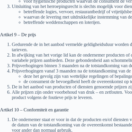
voor hygiënische producten waarvan de consument de verz
Uitsluiting van het herroepingsrecht is slechts mogelijk voor dien
betreffende logies, vervoer, restaurantbedrijf of vrijetijds
waarvan de levering met uitdrukkelijke instemming van de
betreffende weddenschappen en loterijen.
Artikel 9 – De prijs
Gedurende de in het aanbod vermelde geldigheidsduur worden de
tarieven.
In afwijking van het vorige lid kan de ondernemer producten of
variabele prijzen aanbieden. Deze gebondenheid aan schommelinge
Prijsverhogingen binnen 3 maanden na de totstandkoming van de o
Prijsverhogingen vanaf 3 maanden na de totstandkoming van de o
deze het gevolg zijn van wettelijke regelingen of bepalinge
de consument de bevoegdheid heeft de overeenkomst op te
De in het aanbod van producten of diensten genoemde prijzen zij
Alle prijzen zijn onder voorbehoud van druk – en zetfouten. Voo
product volgens de foutieve prijs te leveren.
Artikel 10 – Conformiteit en garantie
De ondernemer staat er voor in dat de producten en/of diensten v
de datum van de totstandkoming van de overeenkomst bestaande w
voor ander dan normaal gebruik.