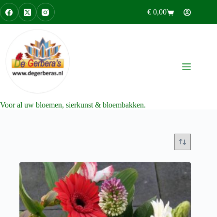
Ga
€
0,00
naar
Winkelwagen
de
inhoud
Voor al uw bloemen, sierkunst & bloembakken.