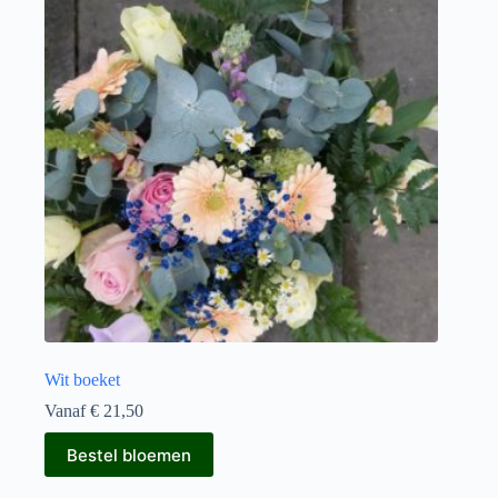
kan
gekozen
worden
op
de
productpagina
Wit boeket
Vanaf
€
21,50
Dit
Bestel bloemen
product
heeft