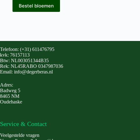
Dit
Bestel bloemen
product
heeft
meerdere
variaties.
Deze
optie
kan
gekozen
Telefoon: (+31) 611476795
worden
kvk: 76157113
op
Btw: NL003051344B35
de
Rek: NL45RABO 0347987036
productpagina
Email: info@degerberas.nl
Adres:
Badweg 5
8465 NM
Oudehaske
Service & Contact
Veelgestelde vragen