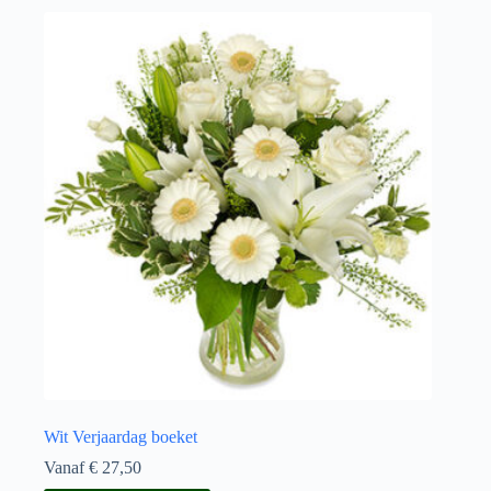
meerdere
variaties.
Deze
optie
kan
gekozen
worden
op
de
productpagina
Wit Verjaardag boeket
Vanaf
€
27,50