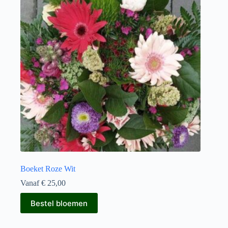
Boeket Roze Wit
Vanaf
€
25,00
Dit
Bestel bloemen
product
heeft
meerdere