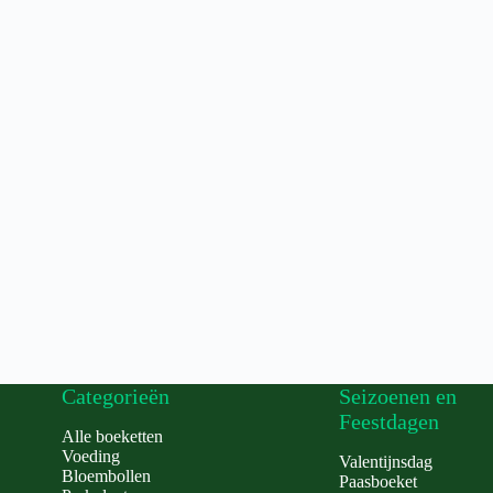
Categorieën
Seizoenen en
Feestdagen
Alle boeketten
Voeding
Valentijnsdag
Bloembollen
Paasboeket