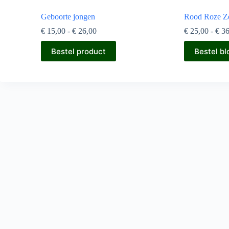
Geboorte jongen
Rood Roze Z
Prijsklasse:
€
15,00
-
€
26,00
€
25,00
-
€
36
€ 15,00
Dit
Dit
tot
Bestel product
Bestel b
product
product
€ 26,00
heeft
heeft
meerdere
meerdere
variaties.
variaties.
Deze
Deze
optie
optie
kan
kan
gekozen
gekozen
worden
worden
op
op
de
de
productpagina
productpagin