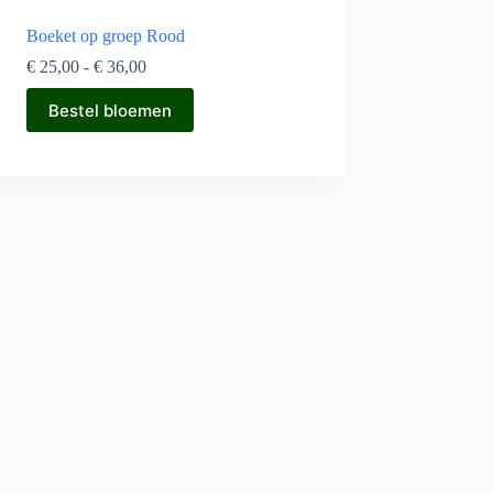
Boeket op groep Rood
Prijsklasse:
€
25,00
-
€
36,00
€ 25,00
Dit
tot
Bestel bloemen
product
€ 36,00
heeft
meerdere
variaties.
Deze
optie
kan
gekozen
worden
op
de
productpagina