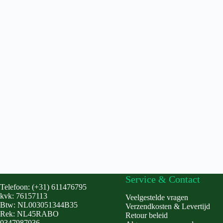
Service & Contact
Telefoon: (+31) 611476795
kvk: 76157113
Veelgestelde vragen
Btw: NL003051344B35
Verzendkosten & Levertijd
Rek: NL45RABO
Retour beleid
0347987036