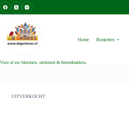
Ga
naar
de
inhoud
Home
Boeketten
Voor al uw bloemen, sierkunst & bloembakken.
UITVERKOCHT