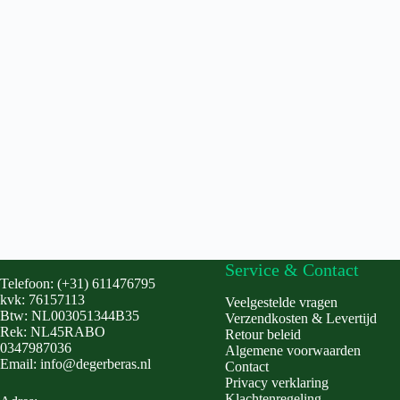
Service & Contact
Telefoon: (+31) 611476795
kvk: 76157113
Veelgestelde vragen
Btw: NL003051344B35
Verzendkosten & Levertijd
Rek: NL45RABO
Retour beleid
0347987036
Algemene voorwaarden
Email: info@degerberas.nl
Contact
Privacy verklaring
Klachtenregeling