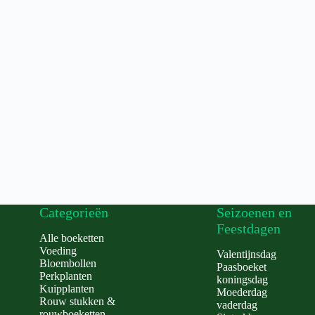
Categorieën
Seizoenen en
Feestdagen
Alle boeketten
Voeding
Valentijnsdag
Bloembollen
Paasboeket
Perkplanten
koningsdag
Kuipplanten
Moederdag
Rouw stukken &
vaderdag
rouwboeketten