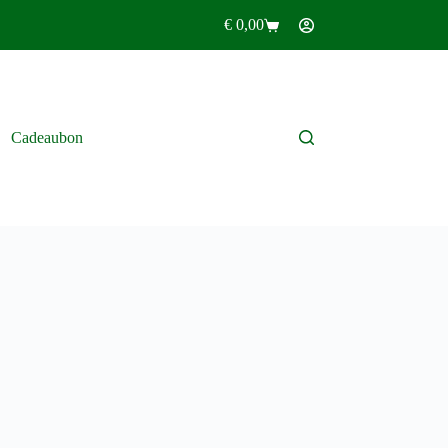
€
0,00
Winkelwagen
Cadeaubon