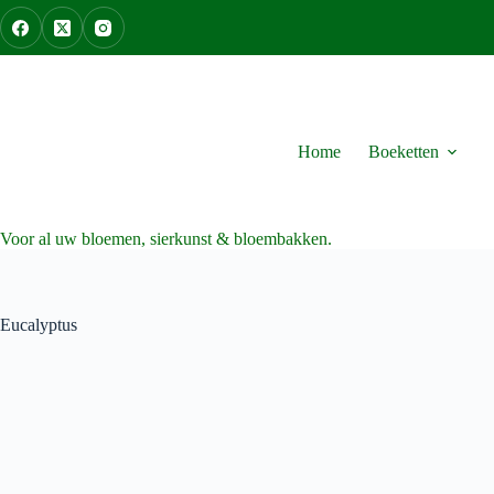
Ga
naar
de
inhoud
Home
Boeketten
Voor al uw bloemen, sierkunst & bloembakken.
Eucalyptus