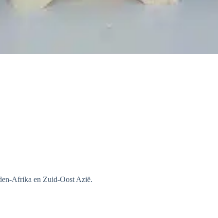
den-Afrika en Zuid-Oost Azië.