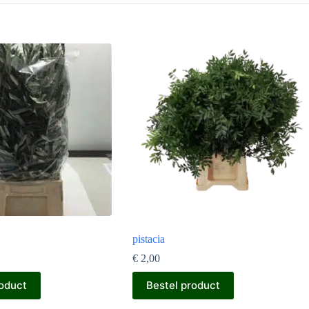
pistacia
€
2,00
roduct
Bestel product