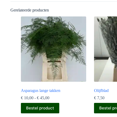
Gerelateerde producten
Asparagus lange takken
Olijfblad
Prijsklasse:
€
10,00
-
€
45,00
€
7,50
€ 10,00
Dit
tot
Bestel product
Bestel p
product
€ 45,00
heeft