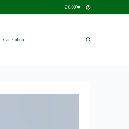
€
0,00
Winkelwagen
Cadeaubon