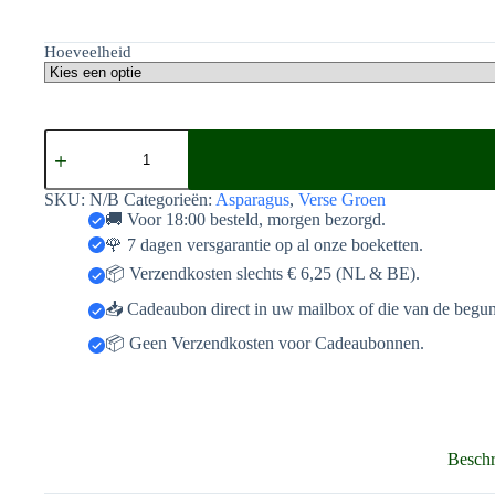
Hoeveelheid
Asperagus
kleine
takjes
aantal
SKU:
N/B
Categorieën:
Asparagus
,
Verse Groen
🚚 Voor 18:00 besteld, morgen bezorgd.
🌹 7 dagen versgarantie op al onze boeketten.
📦 Verzendkosten slechts € 6,25 (NL & BE).
📥 Cadeaubon direct in uw mailbox of die van de begun
📦 Geen Verzendkosten voor Cadeaubonnen.
Beschr