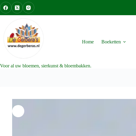
Ga
naar
de
inhoud
Home
Boeketten
Voor al uw bloemen, sierkunst & bloembakken.