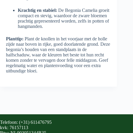
Krachtig en stabiel:
De Begonia Camelia groeit
compact en stevig, waardoor de zware bloemen
prachtig gepresenteerd worden, zelfs in potten of
hangmanden.
Planttip:
Plant de knollen in het voorjaar met de holle
zijde naar boven in rijke, goed doorlatende grond. Deze
begonia’s houden van een standplaats in de
halfschaduw, waar de kleuren het beste tot hun recht
komen zonder te vervagen door felle middagzon. Geef
regelmatig water en plantenvoeding voor een extra
uitbundige bloei.
Telefoon: (+31) 611476795
kvk: 76157113
Btw: NL003051344B35