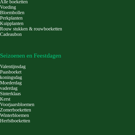
Alle boeketten
Voeding
Bloembollen
Perkplanten
Kuipplanten
Rouw stukken & rouwboeketten
Cadeaubon
Seizoenen en Feestdagen
Valentijnsdag
Paasboeket
koningsdag
Moederdag
vaderdag
Sinterklaas
Kerst
Voorjaarsbloemen
Zomerboeketten
Winterbloemen
Herfstboeketten