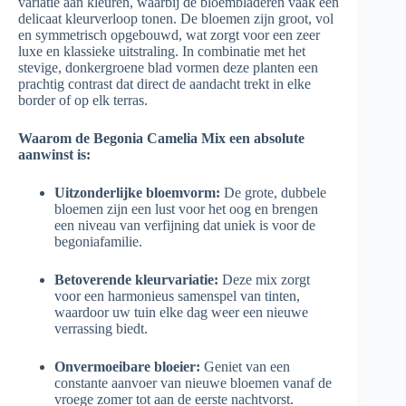
variatie aan kleuren, waarbij de bloembladeren vaak een
delicaat kleurverloop tonen. De bloemen zijn groot, vol
en symmetrisch opgebouwd, wat zorgt voor een zeer
luxe en klassieke uitstraling. In combinatie met het
stevige, donkergroene blad vormen deze planten een
prachtig contrast dat direct de aandacht trekt in elke
border of op elk terras.
Waarom de Begonia Camelia Mix een absolute
aanwinst is:
Uitzonderlijke bloemvorm:
De grote, dubbele
bloemen zijn een lust voor het oog en brengen
een niveau van verfijning dat uniek is voor de
begoniafamilie.
Betoverende kleurvariatie:
Deze mix zorgt
voor een harmonieus samenspel van tinten,
waardoor uw tuin elke dag weer een nieuwe
verrassing biedt.
Onvermoeibare bloeier:
Geniet van een
constante aanvoer van nieuwe bloemen vanaf de
vroege zomer tot aan de eerste nachtvorst.