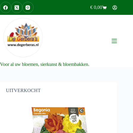
Ga
€
0,00
naar
Winkelwagen
de
inhoud
Voor al uw bloemen, sierkunst & bloembakken.
UITVERKOCHT