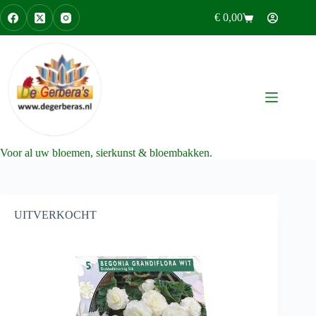
Ga
€
0,00
naar
Winkelwagen
de
inhoud
Voor al uw bloemen, sierkunst & bloembakken.
UITVERKOCHT