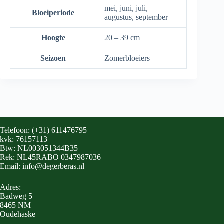
mei, juni, juli,
Bloeiperiode
augustus, september
Hoogte
20 – 39 cm
Seizoen
Zomerbloeiers
Telefoon: (+31) 611476795
kvk: 76157113
Btw: NL003051344B35
Rek: NL45RABO 0347987036
Email: info@degerberas.nl
Adres:
Badweg 5
8465 NM
Oudehaske