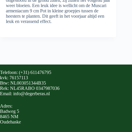
ongestoord in de grond zitten, zij zullen het volgend jaar
weer bloeien. Een leuk idee is wellicht om de Muscari
armeniacum 9 cm Pot in kleine groepjes tussen de
heesters te planten. Dit geeft in het voorjaar altijd een
leuk en verassend effect.
Telefoon: (+31) 611476795
kvk: 76157113
Btw: NL003051344B35
Rek: NL45RABO 0347987036
Email: info@degerberas.nl
Adres:
Badweg 5
8465 NM
Oudehaske