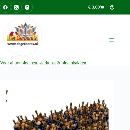
Ga
€
0,00
naar
Winkelwagen
de
inhoud
Voor al uw bloemen, sierkunst & bloembakken.