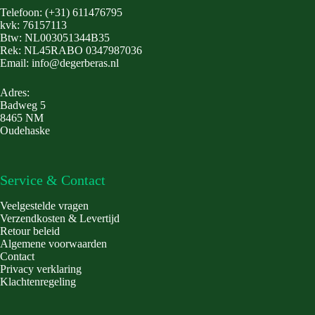
Telefoon: (+31) 611476795
kvk: 76157113
Btw: NL003051344B35
Rek: NL45RABO 0347987036
Email: info@degerberas.nl
Adres:
Badweg 5
8465 NM
Oudehaske
Service & Contact
Veelgestelde vragen
Verzendkosten & Levertijd
Retour beleid
Algemene voorwaarden
Contact
Privacy verklaring
Klachtenregeling