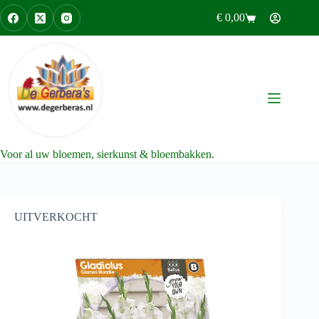
Ga
€
0,00
naar
Winkelwagen
de
inhoud
Voor al uw bloemen, sierkunst & bloembakken.
UITVERKOCHT