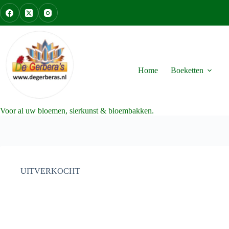
Ga
naar
de
inhoud
Home
Boeketten
Voor al uw bloemen, sierkunst & bloembakken.
UITVERKOCHT