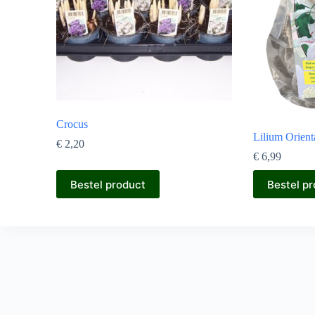
Crocus
Lilium Orient
€
2,20
€
6,99
Bestel product
Bestel p