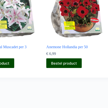
al Muscadet per 3
Anemone Hollandia per 50
€
6,99
roduct
Bestel product