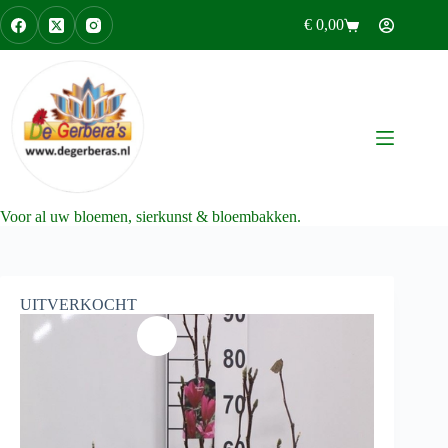
Ga
€
0,00
naar
Winkelwagen
de
inhoud
Voor al uw bloemen, sierkunst & bloembakken.
UITVERKOCHT