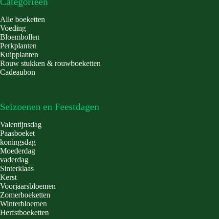
Categorieën
Alle boeketten
Voeding
Bloembollen
Perkplanten
Kuipplanten
Rouw stukken & rouwboeketten
Cadeaubon
Seizoenen en Feestdagen
Valentijnsdag
Paasboeket
koningsdag
Moederdag
vaderdag
Sinterklaas
Kerst
Voorjaarsbloemen
Zomerboeketten
Winterbloemen
Herfstboeketten