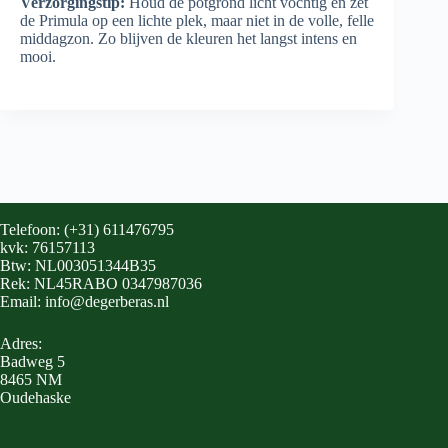
Verzorgingstip:
Houd de potgrond licht vochtig en zet
de Primula op een lichte plek, maar niet in de volle, felle
middagzon. Zo blijven de kleuren het langst intens en
mooi.
Telefoon: (+31) 611476795
kvk: 76157113
Btw: NL003051344B35
Rek: NL45RABO 0347987036
Email: info@degerberas.nl
Adres:
Badweg 5
8465 NM
Oudehaske