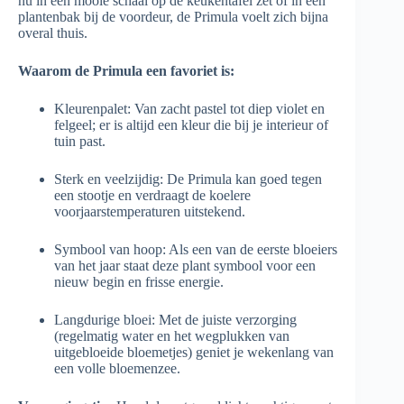
nu in een mooie schaal op de keukentafel zet of in een
plantenbak bij de voordeur, de Primula voelt zich bijna
overal thuis.
Waarom de Primula een favoriet is:
Kleurenpalet: Van zacht pastel tot diep violet en
felgeel; er is altijd een kleur die bij je interieur of
tuin past.
Sterk en veelzijdig: De Primula kan goed tegen
een stootje en verdraagt de koelere
voorjaarstemperaturen uitstekend.
Symbool van hoop: Als een van de eerste bloeiers
van het jaar staat deze plant symbool voor een
nieuw begin en frisse energie.
Langdurige bloei: Met de juiste verzorging
(regelmatig water en het wegplukken van
uitgebloeide bloemetjes) geniet je wekenlang van
een volle bloemenzee.