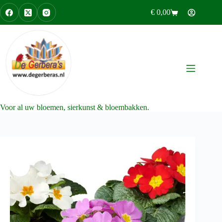
Ga
€
0,00
naar
Winkelwagen
de
inhoud
Voor al uw bloemen, sierkunst & bloembakken.