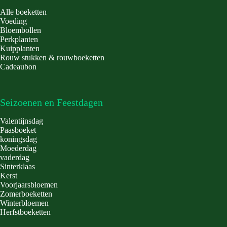
Alle boeketten
Voeding
Bloembollen
Perkplanten
Kuipplanten
Rouw stukken & rouwboeketten
Cadeaubon
Seizoenen en Feestdagen
Valentijnsdag
Paasboeket
koningsdag
Moederdag
vaderdag
Sinterklaas
Kerst
Voorjaarsbloemen
Zomerboeketten
Winterbloemen
Herfstboeketten