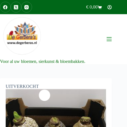
Ga
€
0,00
naar
Winkelwagen
de
inhoud
Voor al uw bloemen, sierkunst & bloembakken.
UITVERKOCHT