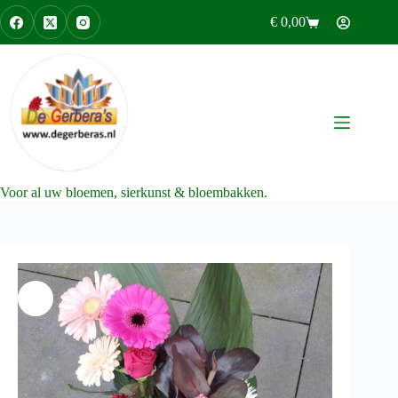
Ga
€
0,00
naar
Winkelwagen
de
inhoud
Voor al uw bloemen, sierkunst & bloembakken.