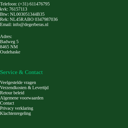
Telefoon: (+31) 611476795
kvk: 76157113
Btw: NL003051344B35
Rek: NL45RABO 0347987036
Email: info@degerberas.nl
Adres:
Badweg 5
8465 NM
Oudehaske
Service & Contact
Veelgestelde vragen
Verzendkosten & Levertijd
Retour beleid
Algemene voorwaarden
Contact
Privacy verklaring
Klachtenregeling