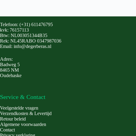
Telefoon: (+31) 611476795
kvk: 76157113
Btw: NL003051344B35
Rek: NL45RABO 0347987036
Email: info@degerberas.nl
Adres:
Badweg 5
8465 NM
Oudehaske
Service & Contact
Veelgestelde vragen
Verzendkosten & Levertijd
Retour beleid
Algemene voorwaarden
Contact
Privacy verklaring