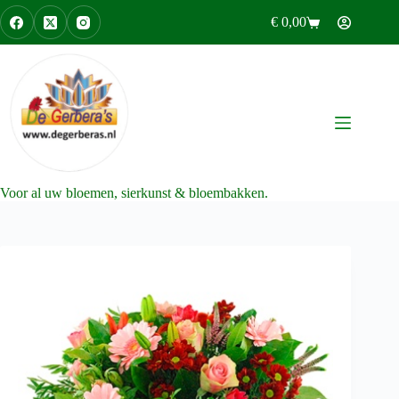
Ga
€
0,00
naar
Winkelwagen
de
inhoud
Voor al uw bloemen, sierkunst & bloembakken.