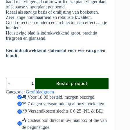
hand met vingers, daarom wordt deze plant vingerplant
of Japanse vingerplant genoemd.
Ideaal als stevige basis of omlijsting van boeketten.
Zeer lange houdbaarheid en robuuste kwaliteit.
Geeft direct een modern en architectonisch effect aan je
interieur.
Het stevige blad is indrukwekkend groot, prachtig
frisgroen en glanzend.
Een indrukwekkend statement voor wie van groen
houdt.
Aralia
Bestel product
Fatsia
aantal
Categorie:
Grof bladgroen
🚚 Voor 18:00 besteld, morgen bezorgd.
🌹 7 dagen versgarantie op al onze boeketten.
📦 Verzendkosten slechts € 6,25 (NL & BE).
📥 Cadeaubon direct in uw mailbox of die van
de begunstigde.