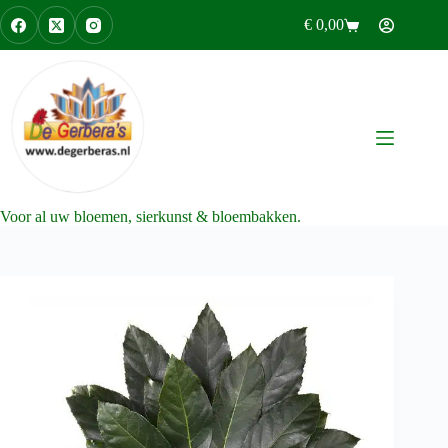
Ga
€
0,00
naar
Winkelwagen
de
inhoud
Voor al uw bloemen, sierkunst & bloembakken.