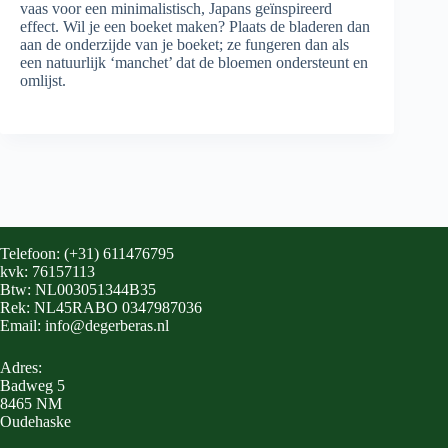
vaas voor een minimalistisch, Japans geïnspireerd
effect. Wil je een boeket maken? Plaats de bladeren dan
aan de onderzijde van je boeket; ze fungeren dan als
een natuurlijk ‘manchet’ dat de bloemen ondersteunt en
omlijst.
Telefoon: (+31) 611476795
kvk: 76157113
Btw: NL003051344B35
Rek: NL45RABO 0347987036
Email: info@degerberas.nl
Adres:
Badweg 5
8465 NM
Oudehaske