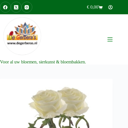
Ga
€
0,00
naar
Winkelwagen
de
inhoud
Voor al uw bloemen, sierkunst & bloembakken.