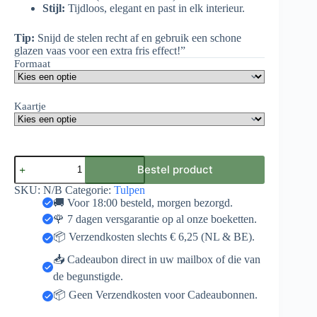
Stijl:
Tijdloos, elegant en past in elk interieur.
Tip:
Snijd de stelen recht af en gebruik een schone
glazen vaas voor een extra fris effect!”
Formaat
Kaartje
Witte
Bestel product
Tulpen
aantal
SKU:
N/B
Categorie:
Tulpen
🚚 Voor 18:00 besteld, morgen bezorgd.
🌹 7 dagen versgarantie op al onze boeketten.
📦 Verzendkosten slechts € 6,25 (NL & BE).
📥 Cadeaubon direct in uw mailbox of die van
de begunstigde.
📦 Geen Verzendkosten voor Cadeaubonnen.