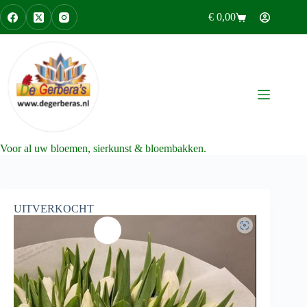
Ga
€
0,00
naar
Winkelwagen
de
inhoud
Voor al uw bloemen, sierkunst & bloembakken.
UITVERKOCHT