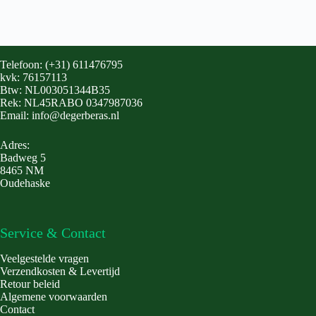
Telefoon: (+31) 611476795
kvk: 76157113
Btw: NL003051344B35
Rek: NL45RABO 0347987036
Email: info@degerberas.nl
Adres:
Badweg 5
8465 NM
Oudehaske
Service & Contact
Veelgestelde vragen
Verzendkosten & Levertijd
Retour beleid
Algemene voorwaarden
Contact