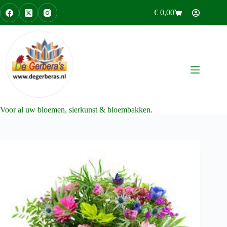
Ga
€
0,00
naar
Winkelwagen
de
inhoud
Voor al uw bloemen, sierkunst & bloembakken.