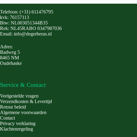
Telefoon: (+31) 611476795
kvk: 76157113
Btw: NL003051344B35
Rek: NL45RABO 0347987036
Email: info@degerberas.nl
Adres:
Badweg 5
8465 NM
Oudehaske
Service & Contact
Veelgestelde vragen
Verzendkosten & Levertijd
Retour beleid
Algemene voorwaarden
Contact
Privacy verklaring
Klachtenregeling