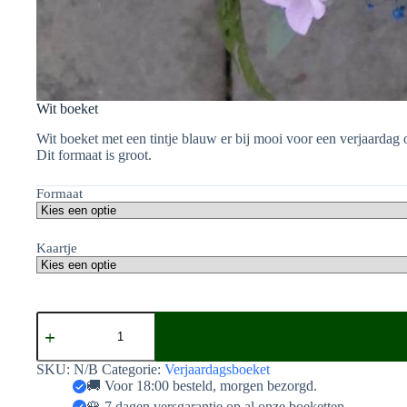
Wit boeket
Wit boeket met een tintje blauw er bij mooi voor een verjaardag 
Dit formaat is groot.
Formaat
Kaartje
Wit
boeket
aantal
SKU:
N/B
Categorie:
Verjaardagsboeket
🚚 Voor 18:00 besteld, morgen bezorgd.
🌹 7 dagen versgarantie op al onze boeketten.