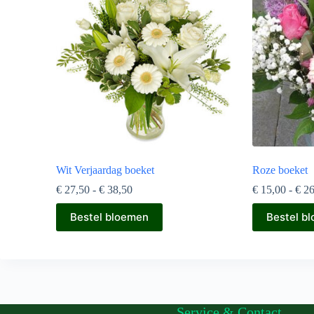
Wit Verjaardag boeket
Roze boeket
Prijsklasse:
€
27,50
-
€
38,50
€
15,00
-
€
26
€ 27,50
Dit
Dit
tot
Bestel bloemen
Bestel b
product
product
€ 38,50
heeft
heeft
meerdere
meerdere
variaties.
variaties.
Deze
Deze
optie
optie
kan
kan
gekozen
gekozen
Service & Contact