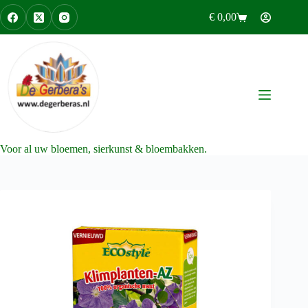
Ga
€
0,00
naar
Winkelwagen
de
inhoud
Voor al uw bloemen, sierkunst & bloembakken.