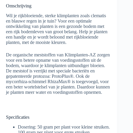
Omschrijving
Wil je rijkbloeiende, sterke klimplanten zoals clematis
en blauwe regen in je tuin? Voor een optimale
ontwikkeling van planten is een gezonde bodem met
een rijk bodemleven van groot belang. Help je planten
een handje en je wordt beloond met rijkbloeiende
planten, met de mooiste kleuren.
De organische meststoffen van Klimplanten-AZ zorgen
voor een betere opname van voedingsstoffen uit de
bodem, waardoor je klimplanten uitbundiger bloeien.
De meststof is verrijkt met speciale bacteriën en
gepatenteerde protozoa: ProtoPlus®. Ook de
mycorrhiza-schimmel RhizaMax® is toegevoegd, voor
een beter wortelstelsel van je planten. Daardoor kunnen
je planten meer water en voedingsstoffen opnemen.
Specificaties
Dosering:
50 gram per plant voor kleine struiken.
100 gram per plant voor grote struiken.