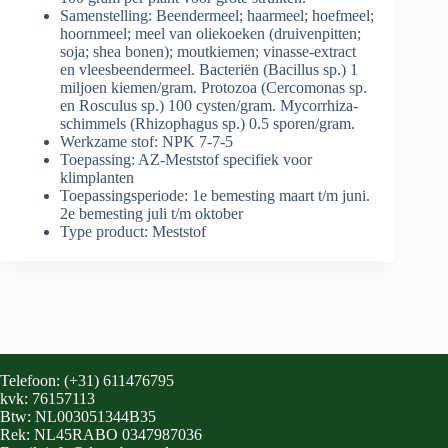
Samenstelling:
Beendermeel; haarmeel; hoefmeel;
hoornmeel; meel van oliekoeken (druivenpitten;
soja; shea bonen); moutkiemen; vinasse-extract
en vleesbeendermeel. Bacteriën (Bacillus sp.) 1
miljoen kiemen/gram. Protozoa (Cercomonas sp.
en Rosculus sp.) 100 cysten/gram. Mycorrhiza-
schimmels (Rhizophagus sp.) 0.5 sporen/gram.
Werkzame stof:
NPK 7-7-5
Toepassing:
AZ-Meststof specifiek voor
klimplanten
Toepassingsperiode:
1e bemesting maart t/m juni.
2e bemesting juli t/m oktober
Type product:
Meststof
Telefoon: (+31) 611476795
kvk: 76157113
Btw: NL003051344B35
Rek: NL45RABO 0347987036