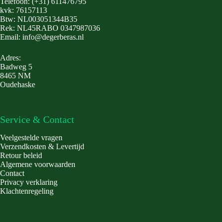
Telefoon: (+31) 611476795
kvk: 76157113
Btw: NL003051344B35
Rek: NL45RABO 0347987036
Email: info@degerberas.nl
Adres:
Badweg 5
8465 NM
Oudehaske
Service & Contact
Veelgestelde vragen
Verzendkosten & Levertijd
Retour beleid
Algemene voorwaarden
Contact
Privacy verklaring
Klachtenregeling