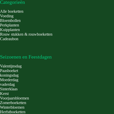
Categorieën
Alle boeketten
Voeding
Bloembollen
Perkplanten
Kuipplanten
Rouw stukken & rouwboeketten
Cadeaubon
Seizoenen en Feestdagen
Valentijnsdag
Paasboeket
koningsdag
Moederdag
vaderdag
Sinterklaas
Kerst
Voorjaarsbloemen
Zomerboeketten
Winterbloemen
Herfstboeketten