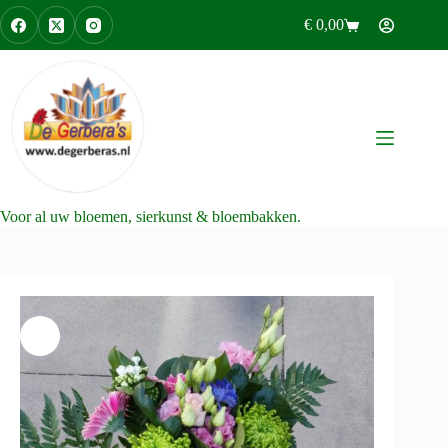
Ga
€
0,00
naar
Winkelwagen
de
inhoud
Voor al uw bloemen, sierkunst & bloembakken.