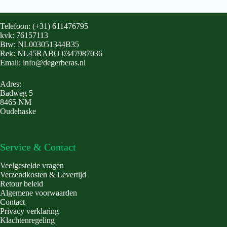
Telefoon: (+31) 611476795
kvk: 76157113
Btw: NL003051344B35
Rek: NL45RABO 0347987036
Email: info@degerberas.nl
Adres:
Badweg 5
8465 NM
Oudehaske
Service & Contact
Veelgestelde vragen
Verzendkosten & Levertijd
Retour beleid
Algemene voorwaarden
Contact
Privacy verklaring
Klachtenregeling