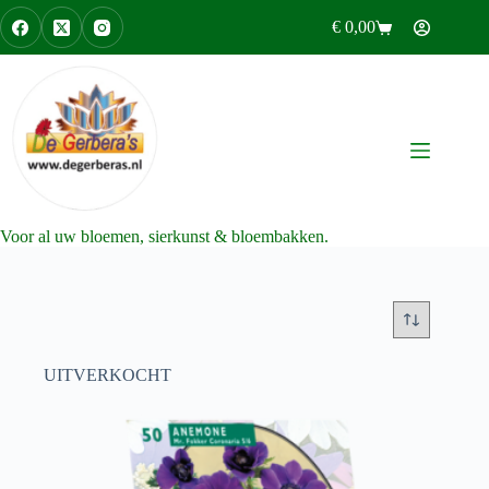
Ga
€
0,00
naar
Winkelwagen
de
inhoud
Voor al uw bloemen, sierkunst & bloembakken.
UITVERKOCHT