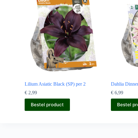
Lilium Asiatic Black (SP) per 2
Dahlia Dinner
€
2,99
€
6,99
Bestel product
Bestel p