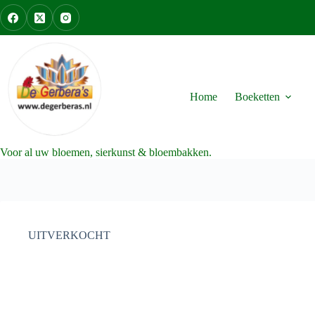
Ga
naar
de
inhoud
Home
Boeketten
Voor al uw bloemen, sierkunst & bloembakken.
UITVERKOCHT