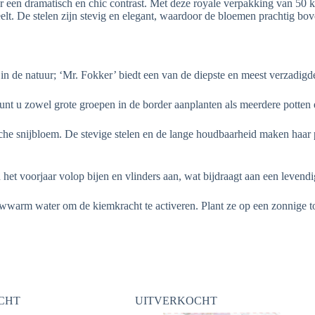
or een dramatisch en chic contrast. Met deze royale verpakking van 50
elt. De stelen zijn stevig en elegant, waardoor de bloemen prachtig bov
n de natuur; ‘Mr. Fokker’ biedt een van de diepste en meest verzadigde
nt u zowel grote groepen in de border aanplanten als meerdere potten 
he snijbloem. De stevige stelen en de lange houdbaarheid maken haar per
et voorjaar volop bijen en vlinders aan, wat bijdraagt aan een levendi
uwwarm water om de kiemkracht te activeren. Plant ze op een zonnige t
CHT
UITVERKOCHT