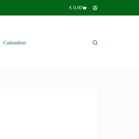
€
0,00
Winkelwagen
Cadeaubon