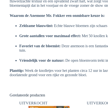
fluweelzachte textuur en een opvallend zwart hart, wat zorgt vo
bloementapijt dat in het voorjaar en de vroege zomer de show ste
Waarom de Anemone Mr. Fokker een onmisbare keuze is:
Zeldzame blauwtint:
Echte blauwe bloemen zijn schaars i
Grote aantallen voor maximaal effect:
Met 50 knollen ku
Favoriet van de bloemist:
Deze anemoon is een fantastisc
tuin.
Vriendelijk voor de natuur:
De open bloemvorm trekt in h
Planttip:
Week de knolletjes voor het planten circa 12 uur in la
doorlatende grond voor een rijke en gezonde bloei.
Gerelateerde producten
UITVERKOCHT
UITVERKO