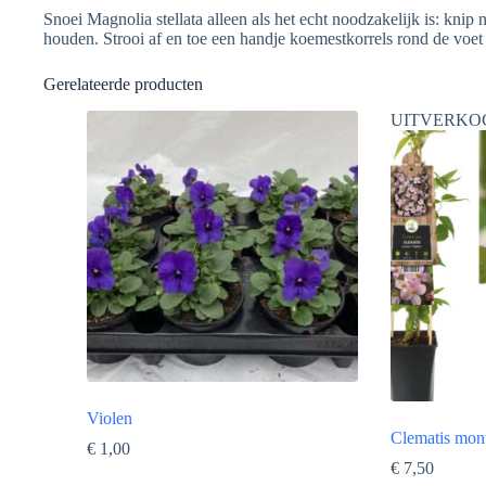
Snoei Magnolia stellata alleen als het echt noodzakelijk is: kni
houden. Strooi af en toe een handje koemestkorrels rond de voe
Gerelateerde producten
UITVERKO
Violen
Clematis mon
€
1,00
€
7,50