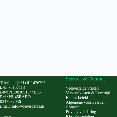
Service & Contact
Telefoon: (+31) 611476795
kvk: 76157113
Veelgestelde vragen
Btw: NL003051344B35
Verzendkosten & Levertijd
Rek: NL45RABO
Retour beleid
0347987036
Algemene voorwaarden
Email: info@degerberas.nl
Contact
Privacy verklaring
Klachtenregeling