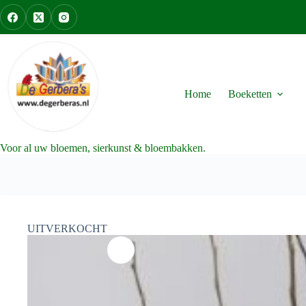
Ga
naar
de
inhoud
Home
Boeketten
Voor al uw bloemen, sierkunst & bloembakken.
UITVERKOCHT