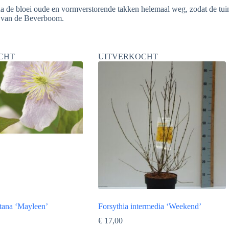
p na de bloei oude en vormverstorende takken helemaal weg, zodat de tu
t van de Beverboom.
CHT
UITVERKOCHT
tana ‘Mayleen’
Forsythia intermedia ‘Weekend’
€
17,00