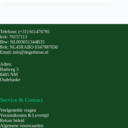
Telefoon: (+31) 611476795
kvk: 76157113
Btw: NL003051344B35
Rek: NL45RABO 0347987036
Email: info@degerberas.nl
Adres:
Badweg 5
8465 NM
Oudehaske
Service & Contact
Veelgestelde vragen
Verzendkosten & Levertijd
Retour beleid
Algemene voorwaarden