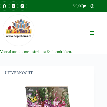
Ga
€
0,00
naar
Winkelwagen
de
inhoud
Voor al uw bloemen, sierkunst & bloembakken.
UITVERKOCHT