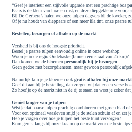
“Geef je interieur een stijlvolle upgrade met een prachtige bos
pa
Paars is de kleur van luxe en rust, en deze diepgekleurde voorjaar
Bij De Gerbera’s halen we onze tulpen dagvers bij de kweker, z
Of je nu houdt van dieppaars of een meer lila tint, onze paarse tul
Bestellen, bezorgen of afhalen op de markt
Versheid is bij ons de hoogste prioriteit.
Bestel je paarse tulpen eenvoudig online in onze webshop.
Woon je in de regio Oudehaske (binnen een straal van 25 km)?
Dan komen we de bloemen
persoonlijk bij je bezorgen
.
Geen gedoe met bezorgdiensten, maar gewoon persoonlijk afgele
Natuurlijk kun je je bloemen ook
gratis afhalen bij onze mar
Geef dit aan bij je bestelling, dan zorgen wij dat er een verse bo
Zo hoef je op de markt niet in de rij te staan en weet je zeker da
Geniet langer van je tulpen
Wist je dat paarse tulpen prachtig combineren met groen blad of
Voor een optimaal vaasleven snijd je de stelen schuin af en zet je
Heb je vragen over hoe je tulpen het beste kunt verzorgen?
Kom gerust langs bij onze kraam op de markt voor de beste tips