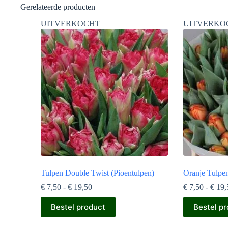
Gerelateerde producten
UITVERKOCHT
UITVERKO
Tulpen Double Twist (Pioentulpen)
Oranje Tulpe
Prijsklasse:
€
7,50
-
€
19,50
€
7,50
-
€
19,
€ 7,50
Dit
Dit
tot
Bestel product
Bestel p
product
product
€ 19,50
heeft
heeft