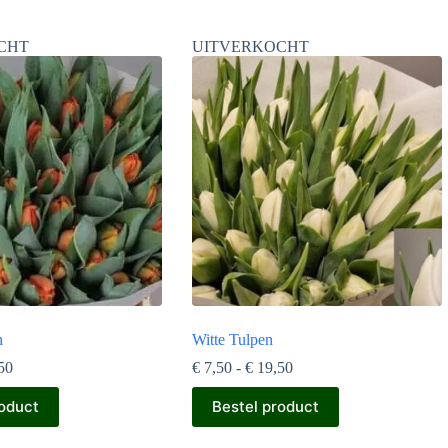
CHT
UITVERKOCHT
n
Witte Tulpen
Prijsklasse:
Prijsklasse:
50
€
7,50
-
€
19,50
€ 7,50
€ 7,50
Dit
tot
tot
roduct
Bestel product
product
€ 19,50
€ 19,50
heeft