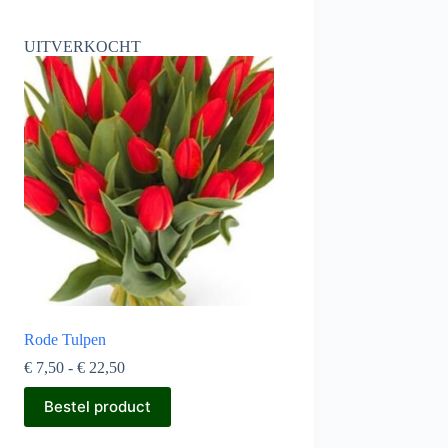
UITVERKOCHT
Rode Tulpen
Prijsklasse:
€
7,50
-
€
22,50
€ 7,50
Dit
tot
Bestel product
product
€ 22,50
heeft