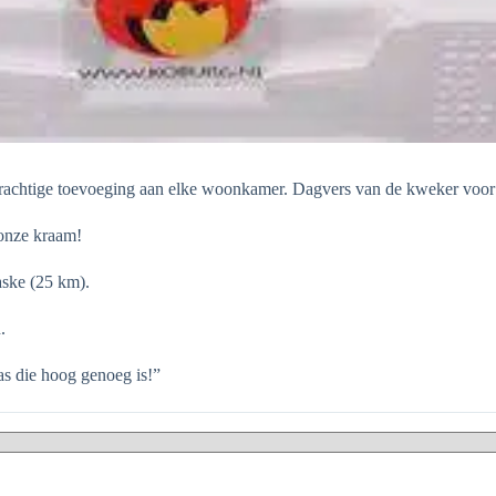
rachtige toevoeging aan elke woonkamer. Dagvers van de kweker voor h
 onze kraam!
aske (25 km).
.
as die hoog genoeg is!”