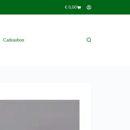
€
0,00
Winkelwagen
Cadeaubon