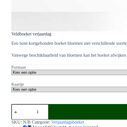
Veldboeket verjaardag
Een bont kortgebonden boeket bloemen met verschillende soorten
Vanwege beschikbaarheid van bloemen kan het boeket afwijken 
Formaat
Kaartje
Veldboeket
verjaardag
aantal
SKU:
N/B
Categorie:
Verjaardagsboeket