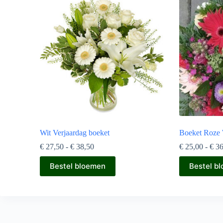
Wit Verjaardag boeket
Boeket Roze 
Prijsklasse:
€
27,50
-
€
38,50
€
25,00
-
€
36
€ 27,50
Dit
Dit
tot
Bestel bloemen
Bestel b
product
product
€ 38,50
heeft
heeft
meerdere
meerdere
variaties.
variaties.
Deze
Deze
optie
optie
kan
kan