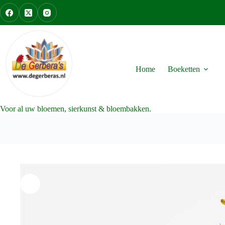
Ga
naar
de
inhoud
Home
Boeketten
Voor al uw bloemen, sierkunst & bloembakken.